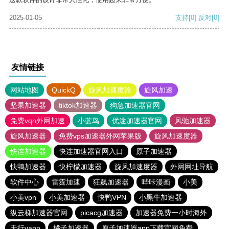
2025-01-05
支持
[0]
反对
[0]
友情链接
网站地图
QuickQ
旋风加速度器
旋风加速
坚果加速器
tiktok加速器
狗急加速器官网
免费vqn外网加速
小蓝鸟
优途加速器官网
风驰加速器
旋风加速器
免费vps加速器外网苹果版
旋风加速度器
快连加速器
快连加速器官网入口
原子加速器
快鸭加速器
快柠檬加速器
旋风加速度器
外网网址导航
软件中心
雷霆加速
狂飙加速器
哔咔漫画
小美
小美vpn
小美加速器
快鸭VPN
小黑牛加速器
纵云梯加速器官网
picacg加速器
加速器免费一小时海外
天行vapn
橘子加速器
原子加速器app下载官网免费