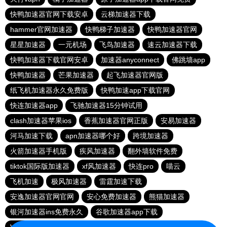
快鸭加速器官网下载安卓
云梯加速器下载
hammer官网加速器
快鸭梯子加速器
快鸭加速器官网
星星加速器
一元机场
飞鸟加速器
速云加速器下载
快鸭加速器下载官网安卓
加速器anyconnect
佛跳墙app
快鸭加速器
芒果加速器
起飞加速器官网版
纸飞机加速器永久免费版
快鸭加速app下载官网
快连加速器app
飞驰加速器15分钟试用
clash加速器苹果ios
香蕉加速器官网正版
安易加速器
河马加速下载
apn加速器哪个好
跨境加速器
火箭加速器手机版
疾风加速器
翻外墙软件免费
tiktok国际版加速器
xf风加速器
快连pro
喵云
飞机加速
极风加速器
雷霆加速下载
安逸加速器官网官网
安心免费加速器
熊猫加速器
银河加速器ins免费永久
谷歌加速器app下载