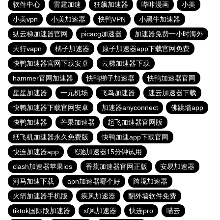
软件中心
雷霆加速
狂飙加速器
哔咔漫画
小美
小美vpn
小美加速器
快鸭VPN
小黑牛加速器
纵云梯加速器官网
picacg加速器
加速器免费一小时海外
天行vapn
橘子加速器
原子加速器app下载官网免费
快鸭加速器官网下载安卓
云梯加速器下载
hammer官网加速器
快鸭梯子加速器
快鸭加速器官网
星星加速器
一元机场
飞鸟加速器
速云加速器下载
快鸭加速器下载官网安卓
加速器anyconnect
佛跳墙app
快鸭加速器
芒果加速器
起飞加速器官网版
纸飞机加速器永久免费版
快鸭加速app下载官网
快连加速器app
飞驰加速器15分钟试用
clash加速器苹果ios
香蕉加速器官网正版
安易加速器
河马加速下载
apn加速器哪个好
跨境加速器
火箭加速器手机版
疾风加速器
翻外墙软件免费
tiktok国际版加速器
xf风加速器
快连pro
喵云